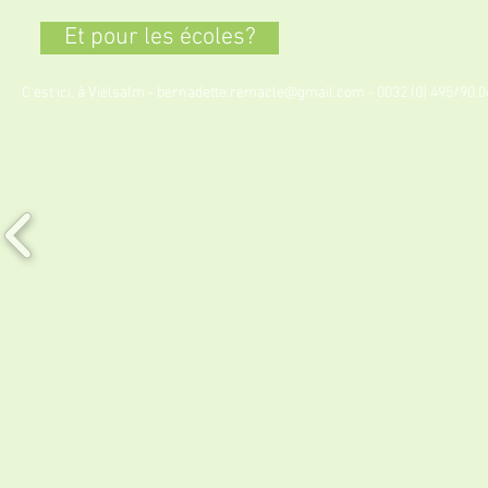
Et pour les écoles?
C'est ici, à Vielsalm -
bernadette.remacle@gmail.com
- 0032 (0) 495/90.0